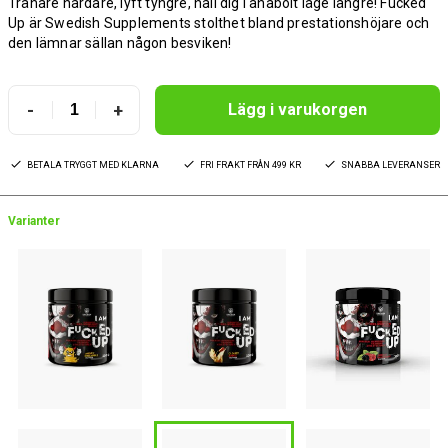
Tränare hårdare, lyft tyngre, håll dig i anabolt läge längre! Fucked
Up är Swedish Supplements stolthet bland prestationshöjare och
den lämnar sällan någon besviken!
-
+
Lägg i varukorgen
BETALA TRYGGT MED KLARNA
FRI FRAKT FRÅN 499 KR
SNABBA LEVERANSER
Varianter