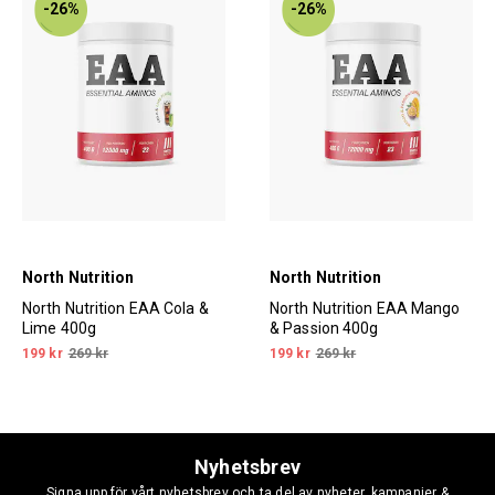
-26%
-26%
North Nutrition
North Nutrition
North Nutrition EAA Cola &
North Nutrition EAA Mango
Lime 400g
& Passion 400g
199 kr
269 kr
199 kr
269 kr
Nyhetsbrev
Signa upp för vårt nyhetsbrev och ta del av nyheter, kampanjer &