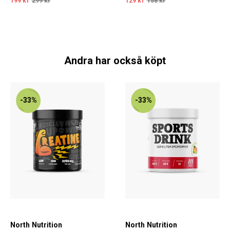
199 kr
299 kr
129 kr
158 kr
Andra har också köpt
-33%
-33%
North Nutrition
North Nutrition