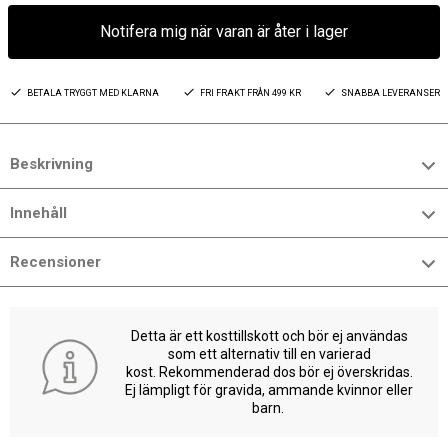
Notifera mig när varan är åter i lager
BETALA TRYGGT MED KLARNA
FRI FRAKT FRÅN 499 KR
SNABBA LEVERANSER
Beskrivning
Innehåll
Recensioner
Detta är ett kosttillskott och bör ej användas
som ett alternativ till en varierad
kost. Rekommenderad dos bör ej överskridas.
Ej lämpligt för gravida, ammande kvinnor eller
barn.