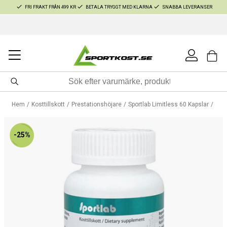
FRI FRAKT FRÅN 499 KR
BETALA TRYGGT MED KLARNA
SNABBA LEVERANSER
Hem
Kosttillskott
Prestationshöjare
Sportlab Limitless 60 Kapslar
-25%