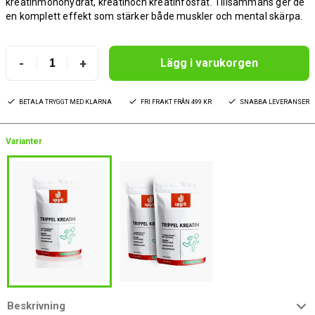
kreatinmonohydrat, kreatinoch kreatinfosfat. Tillsammans ger de
en komplett effekt som stärker både muskler och mental skärpa.
-
+
Lägg i varukorgen
BETALA TRYGGT MED KLARNA
FRI FRAKT FRÅN 499 KR
SNABBA LEVERANSER
Varianter
Beskrivning