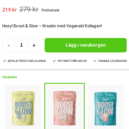
279 kr
219 kr
Prishistorik
Heey! Boost & Glow – Kreatin med Veganskt Kollagen!
-
+
Lägg i varukorgen
BETALA TRYGGT MED KLARNA
FRI FRAKT FRÅN 499 KR
SNABBA LEVERANSER
Varianter