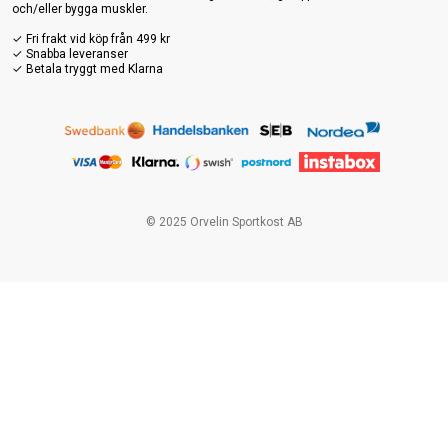
och/eller bygga muskler.
✓ Fri frakt vid köp från 499 kr
✓ Snabba leveranser
✓ Betala tryggt med Klarna
© 2025 Orvelin Sportkost AB
\"},
{\"__typename\":\"CustomBoolField\",\"key\":\"PantNew\",\"typ
e\":\"BOOL\",\"title\":\"PantNew\",\"value\":false},
{\"__typename\":\"CustomBoolField\",\"key\":\"Pant\",\"type\":\"
BOOL\",\"title\":\"Pant\",\"value\":false},
{\"__typename\":\"CustomStringField\",\"key\":\"Flera-
varianter\",\"type\":\"STRING\",\"title\":\"Flera