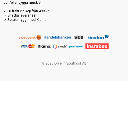
och/eller bygga muskler.
✓ Fri frakt vid köp från 499 kr
✓ Snabba leveranser
✓ Betala tryggt med Klarna
© 2025 Orvelin Sportkost AB
\"},
{\"__typename\":\"CustomBoolField\",\"key\":\"PantNew\",\"typ
e\":\"BOOL\",\"title\":\"PantNew\",\"value\":false},
{\"__typename\":\"CustomBoolField\",\"key\":\"Pant\",\"type\":\"
BOOL\",\"title\":\"Pant\",\"value\":false},
{\"__typename\":\"CustomStringField\",\"key\":\"Flera-
varianter\",\"type\":\"STRING\",\"title\":\"Flera