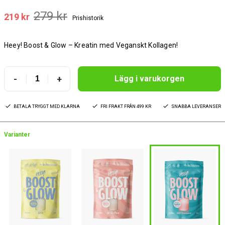
279 kr
219 kr
Prishistorik
Heey! Boost & Glow – Kreatin med Veganskt Kollagen!
-
+
Lägg i varukorgen
BETALA TRYGGT MED KLARNA
FRI FRAKT FRÅN 499 KR
SNABBA LEVERANSER
Varianter