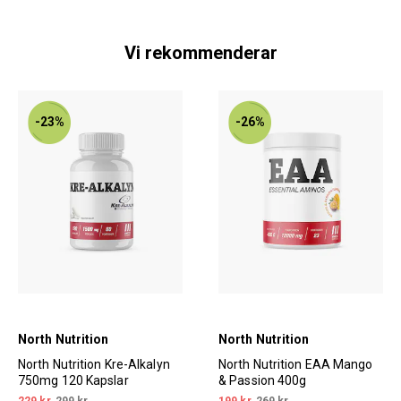
Vi rekommenderar
-23%
-26%
North Nutrition
North Nutrition
North Nutrition Kre-Alkalyn
North Nutrition EAA Mango
750mg 120 Kapslar
& Passion 400g
229 kr
299 kr
199 kr
269 kr