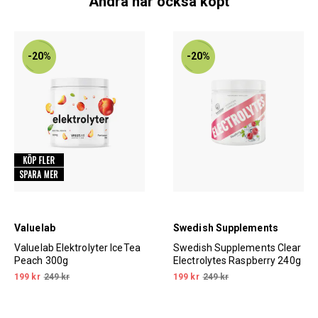
Andra har också köpt
-20%
-20%
Valuelab
Swedish Supplements
Valuelab Elektrolyter IceTea
Swedish Supplements Clear
Peach 300g
Electrolytes Raspberry 240g
199 kr
249 kr
199 kr
249 kr