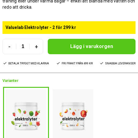
träning eller under varma dagar – enkel att blanda med vatten och
redo att dricka.
Valuelab Elektrolyter - 2 för 299 kr
-
+
Lägg i varukorgen
BETALA TRYGGT MED KLARNA
FRI FRAKT FRÅN 499 KR
SNABBA LEVERANSER
Varianter