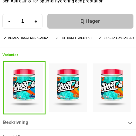
och AstraGin® för optimal hydrering och prestation.
-
+
Ej i lager
BETALA TRYGGT MED KLARNA
FRI FRAKT FRÅN 499 KR
SNABBA LEVERANSER
Varianter
Beskrivning