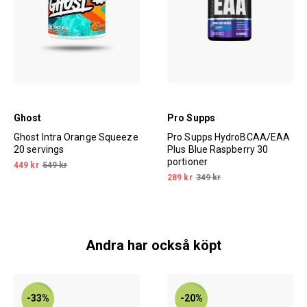
Ghost
Pro Supps
Ghost Intra Orange Squeeze
Pro Supps HydroBCAA/EAA
20 servings
Plus Blue Raspberry 30
portioner
449 kr
549 kr
289 kr
349 kr
Andra har också köpt
-33%
-20%