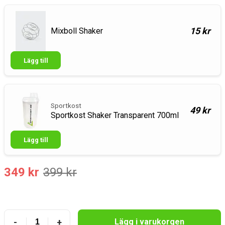
15 kr
Mixboll Shaker
Lägg till
Sportkost
49 kr
Sportkost Shaker Transparent 700ml
Lägg till
349 kr
399 kr
-
+
Lägg i varukorgen