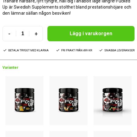
Tränare hårdare, lyft tyngre, håll dig i anabolt läge längre! Fucked
Up är Swedish Supplements stolthet bland prestationshöjare och
den lämnar sällan någon besviken!
-
+
Lägg i varukorgen
BETALA TRYGGT MED KLARNA
FRI FRAKT FRÅN 499 KR
SNABBA LEVERANSER
Varianter