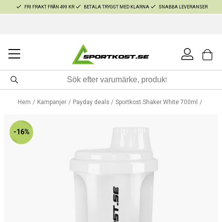
FRI FRAKT FRÅN 499 KR
BETALA TRYGGT MED KLARNA
SNABBA LEVERANSER
Hem
Kampanjer
Payday deals
Sportkost Shaker White 700ml
-16%