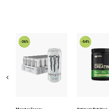
-36%
-54%