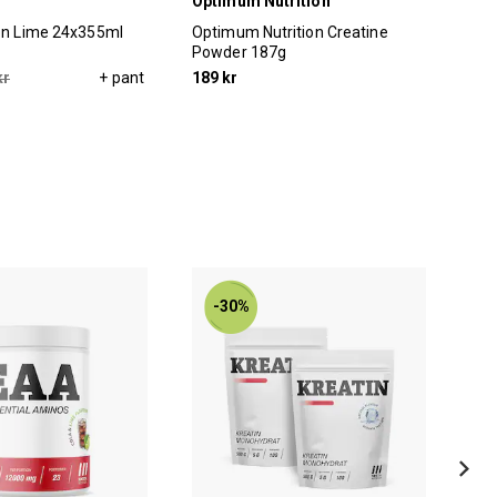
Optimum Nutrition
Cel
ron Lime 24x355ml
Optimum Nutrition Creatine
Cel
Powder 187g
kr
+ pant
189 kr
22 
-30%