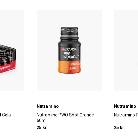
Nutramino
Nutramino
 Cola
Nutramino PWO Shot Orange
Nutramino 
60ml
25 kr
25 kr