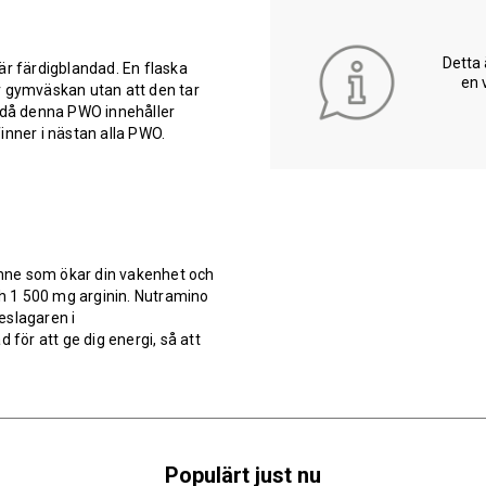
Detta 
 färdigblandad. En flaska
en 
ler gymväskan utan att den tar
et då denna PWO innehåller
inner i nästan alla PWO.
mne som ökar din vakenhet och
h 1 500 mg arginin. Nutramino
eslagaren i
 för att ge dig energi, så att
Populärt just nu