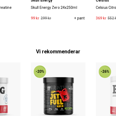
Skull Energy
Celsius
reatine
Skull Energy Zero 24x250ml
Celsius Cit
99 kr
299 kr
+ pant
369 kr
552 
Vi rekommenderar
-20%
-26%