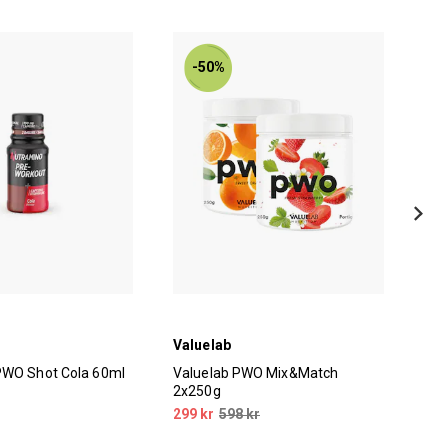
-50%
Valuelab
Val
PWO Shot Cola 60ml
Valuelab PWO Mix&Match
Val
2x250g
25
299 kr
598 kr
199