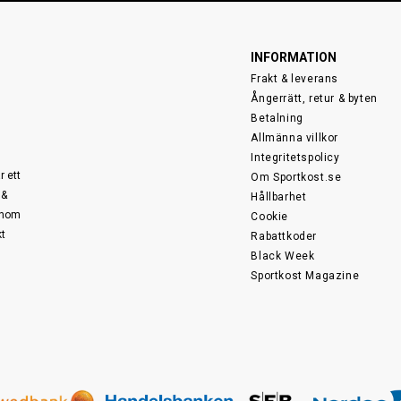
INFORMATION
Frakt & leverans
Ångerrätt, retur & byten
Betalning
Allmänna villkor
Integritetspolicy
r ett
Om Sportkost.se
 &
Hållbarhet
 inom
Cookie
kt
Rabattkoder
Black Week
Sportkost Magazine