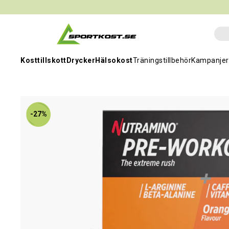
Kosttillskott
Drycker
Hälsokost
Träningstillbehör
Kampanjer
-27%