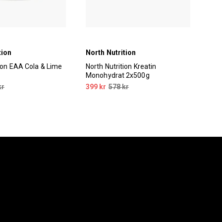
tion
North Nutrition
Nor
tion EAA Cola & Lime
North Nutrition Kreatin
Nor
Monohydrat 2x500g
750
kr
399 kr
578 kr
229