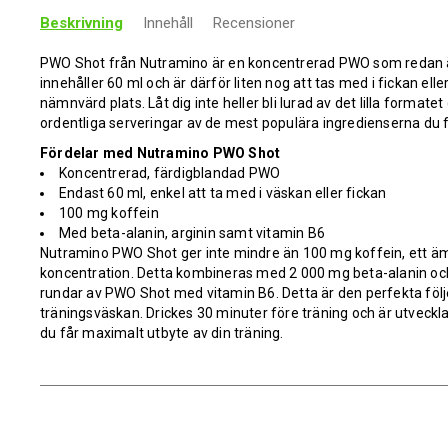
Beskrivning
Innehåll
Recensioner
PWO Shot från Nutramino är en koncentrerad PWO som redan är
innehåller 60 ml och är därför liten nog att tas med i fickan el
nämnvärd plats. Låt dig inte heller bli lurad av det lilla format
ordentliga serveringar av de mest populära ingredienserna du f
Fördelar med Nutramino PWO Shot
Koncentrerad, färdigblandad PWO
Endast 60 ml, enkel att ta med i väskan eller fickan
100 mg koffein
Med beta-alanin, arginin samt vitamin B6
Nutramino PWO Shot ger inte mindre än 100 mg koffein, ett ä
koncentration. Detta kombineras med 2 000 mg beta-alanin oc
rundar av PWO Shot med vitamin B6. Detta är den perfekta följ
träningsväskan.
D
rickes 30 minuter före träning och är utvecklad
du får maximalt utbyte av din träning.