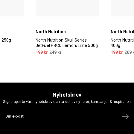
North Nutrition
North Nutri
G 250g
North Nutrition Skull Series
North Nutri
JetFuel HBCD Lemon/Lime 500g
400g
199 kr
249 kr
199 kr
269 
Nyhetsbrev
Signa upp för vårt nyhetsbrev och ta del av nyheter, kampanjer & inspiration