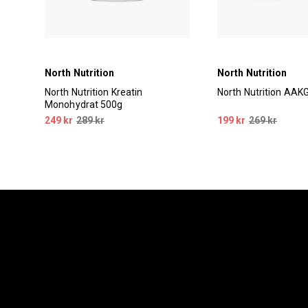
North Nutrition
North Nutrition
ate
North Nutrition Kreatin
North Nutrition AAK
Monohydrat 500g
249 kr
289 kr
199 kr
269 kr