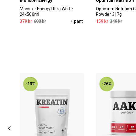
Monster Energy
Optimum Nutrition
55ml
Monster Energy Ultra White
Optimum Nutrition C
24x500ml
Powder 317g
pant
379 kr
600 kr
+ pant
159 kr
349 kr
-13%
-26%