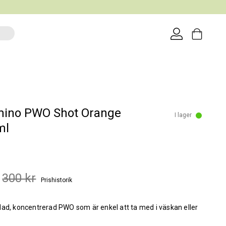
mino PWO Shot Orange
I lager
ml
300 kr
Prishistorik
ad, koncentrerad PWO som är enkel att ta med i väskan eller