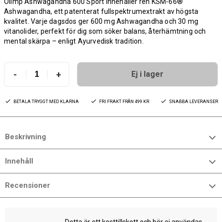
Olimp Ashwagandha 600 Sport innehåller ren KSM-66®
Ashwagandha, ett patenterat fullspektrumextrakt av högsta
kvalitet. Varje dagsdos ger 600 mg Ashwagandha och 30 mg
vitanolider, perfekt för dig som söker balans, återhämtning och
mental skärpa – enligt Ayurvedisk tradition.
-
+
Ej i lager
BETALA TRYGGT MED KLARNA
FRI FRAKT FRÅN 499 KR
SNABBA LEVERANSER
Beskrivning
Innehåll
Recensioner