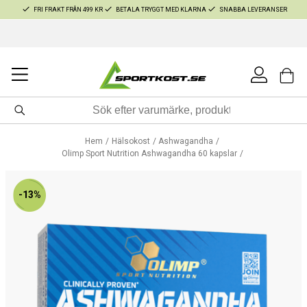
FRI FRAKT FRÅN 499 KR
BETALA TRYGGT MED KLARNA
SNABBA LEVERANSER
Hem
Hälsokost
Ashwagandha
Olimp Sport Nutrition Ashwagandha 60 kapslar
-13%