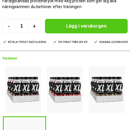
Färdigblandad proteindryck med 48g protein som ger dig alla
näringsämnen du behöver efter träningen
-
+
Lägg i varukorgen
BETALA TRYGGT MED KLARNA
FRI FRAKT FRÅN 499 KR
SNABBA LEVERANSER
Varianter