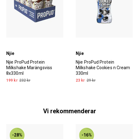
Njie
Njie
Njie ProPud Protein
Njie ProPud Protein
Milkshake Marängsviss
Milkshake Cookies n Cream
8x330ml
330ml
199 kr
232 kr
23 kr
29 kr
Vi rekommenderar
-28%
-16%