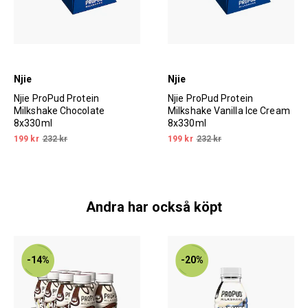
Njie
Njie
Njie ProPud Protein
Njie ProPud Protein
Milkshake Chocolate
Milkshake Vanilla Ice Cream
8x330ml
8x330ml
199 kr
232 kr
199 kr
232 kr
Andra har också köpt
-14%
-20%