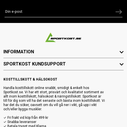
INFORMATION
SPORTKOST KUNDSUPPORT
KOSTTILLSKOTT & HÄLSOKOST
Handla kosttillskott online snabbt, smidigt & enkelt hos
Sportkost.se. Vi har ett stort, prisvärt och kvalitativt sortiment av
allt inom kosttillskott, hälsokost & näringstillskott. Sportkost är
till för dig som vill ha det senaste och bästa inom kosttillskott. Vi
har det du söker, oavsett om du vill gå ner i vikt, gå upp i vikt
och/eller bygga muskler.
✓ Fri frakt vid köp från 499 kr
✓ Snabba leveranser
✓ Betala tryggt med Klarna