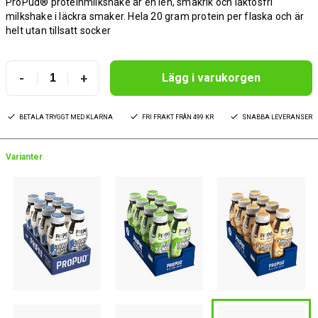
ProPud® proteinmilkshake är en len, smakrik och laktosfri
milkshake i läckra smaker. Hela 20 gram protein per flaska och är
helt utan tillsatt socker
-
+
Lägg i varukorgen
BETALA TRYGGT MED KLARNA
FRI FRAKT FRÅN 499 KR
SNABBA LEVERANSER
Varianter