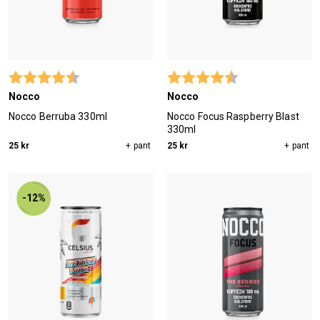
Betyg:
4.5 utav 5 stjärnor
Betyg:
4.4 utav 5 stjärn
Nocco
Nocco
Nocco Berruba 330ml
Nocco Focus Raspberry Blast
330ml
25 kr
+ pant
25 kr
+ pant
-12%