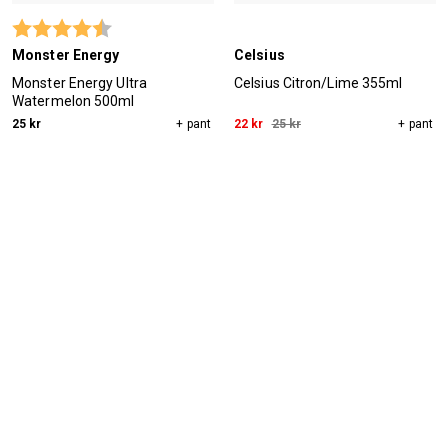
Betyg:
4.5 utav 5 stjärnor
Monster Energy
Celsius
Monster Energy Ultra
Celsius Citron/Lime 355ml
Watermelon 500ml
25 kr
+ pant
22 kr
25 kr
+ pant