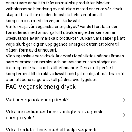
energi som är helt fri från animaliska produkter. Med en
välbalanserad blandning av naturliga ingredienser är vår dryck
skapad för att ge dig den boost du behöver utan att
kompromissa med din veganska livsstil.
Varför välja vår veganska energidryck? För det första är den
formulerad med omsorgsfullt utvalda ingredienser som är
uteslutande av animaliska biprodukter. Du kan vara säker på att
varje slurk ger dig en uppiggande energikick utan att bidra till
någon form av djurindustri.
Vår veganska energidryck är också rik på viktiga näringsämnen
som vitaminer, mineraler och antioxidanter som stödjer din
övergripande hälsa och välbefinnande. Den är ett perfekt
komplement till din aktiva livsstil och hjälper dig att nå dina mål
utan att behöva göra avkall på dina övertygelser.
FAQ Vegansk energidryck
Vad är vegansk energidryck?
Vilka ingredienser finns vanligtvis i vegansk
energidryck?
Vilka fördelar finns med att välja vegansk