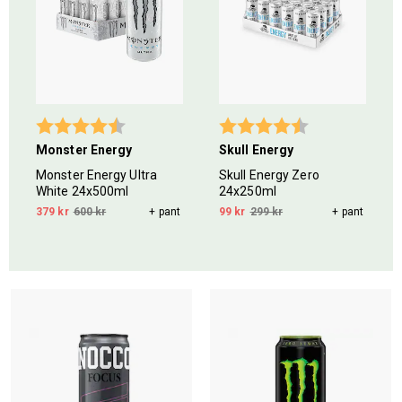
Betyg:
4.8 utav 5 stjärnor
Betyg:
4.2 utav 5 stjär
Monster Energy
Skull Energy
Monster Energy Ultra
Skull Energy Zero
White 24x500ml
24x250ml
379 kr
600 kr
+ pant
99 kr
299 kr
+ pant