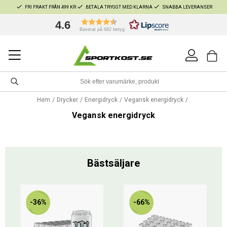
FRI FRAKT FRÅN 499 KR
BETALA TRYGGT MED KLARNA
SNABBA LEVERANSER
4.6
Baserat på 682 betyg
Hem
Drycker
Energidryck
Vegansk energidryck
Vegansk energidryck
Bästsäljare
-36%
-66%