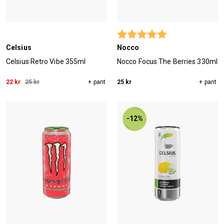
Betyg:
5.0 utav 5 stjärn
Celsius
Nocco
Celsius Retro Vibe 355ml
Nocco Focus The Berries 330ml
22 kr
25 kr
+ pant
25 kr
+ pant
-12%