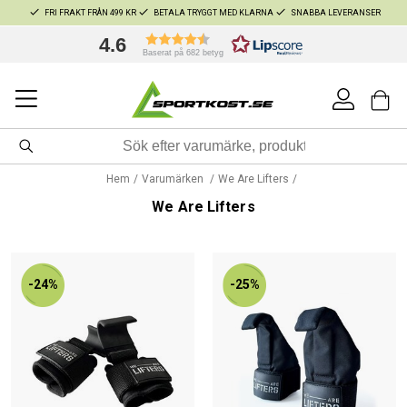
FRI FRAKT FRÅN 499 KR
BETALA TRYGGT MED KLARNA
SNABBA LEVERANSER
4.6
Baserat på 682 betyg
Hem
Varumärken
We Are Lifters
We Are Lifters
-24%
-25%