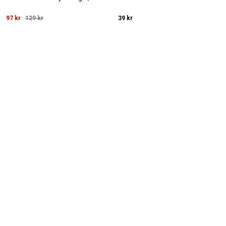
97 kr
129 kr
39 kr