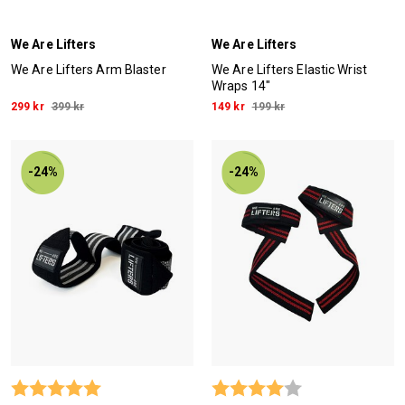
We Are Lifters
We Are Lifters
We Are Lifters Arm Blaster
We Are Lifters Elastic Wrist
Wraps 14"
299 kr
399 kr
149 kr
199 kr
-24%
-24%
Betyg:
5.0 utav 5 stjärnor
Betyg:
4.0 utav 5 stjärn