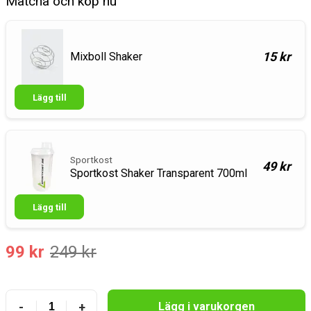
Matcha och köp nu
15 kr
Mixboll Shaker
Lägg till
Sportkost
49 kr
Sportkost Shaker Transparent 700ml
Lägg till
99 kr
249 kr
-
+
Lägg i varukorgen