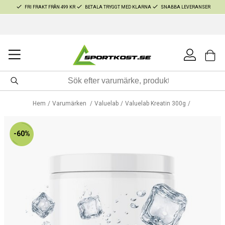
FRI FRAKT FRÅN 499 KR
BETALA TRYGGT MED KLARNA
SNABBA LEVERANSER
Hem
Varumärken
Valuelab
Valuelab Kreatin 300g
-60%