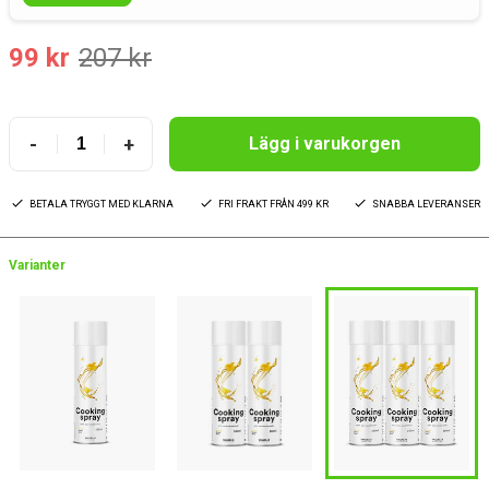
99 kr
207 kr
-
+
Lägg i varukorgen
BETALA TRYGGT MED KLARNA
FRI FRAKT FRÅN 499 KR
SNABBA LEVERANSER
Varianter