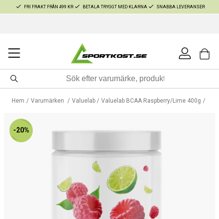
FRI FRAKT FRÅN 499 KR
BETALA TRYGGT MED KLARNA
SNABBA LEVERANSER
Hem
Varumärken
Valuelab
Valuelab BCAA Raspberry/Lime 400g
-20%