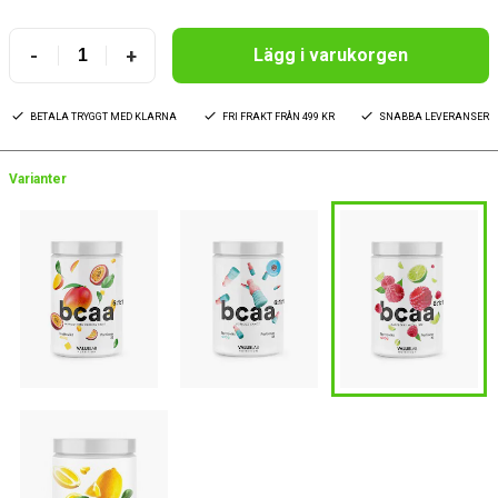
-
+
Lägg i varukorgen
BETALA TRYGGT MED KLARNA
FRI FRAKT FRÅN 499 KR
SNABBA LEVERANSER
Varianter