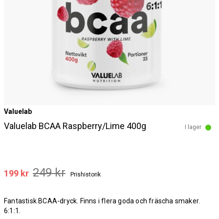
Valuelab
Valuelab BCAA Raspberry/Lime 400g
I lager
249 kr
199 kr
Prishistorik
Fantastisk BCAA-dryck. Finns i flera goda och fräscha smaker.
6:1:1.