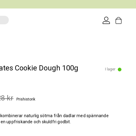
s
ates Cookie Dough 100g
I lager
28 kr
Prishistorik
 kombinerar naturlig sötma från dadlar med spännande
en uppfriskande och skuldfri godbit.