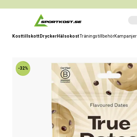
Kosttillskott
Drycker
Hälsokost
Träningstillbehör
Kampanjer
-32%