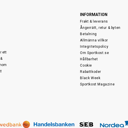
INFORMATION
Frakt & leverans
Ångerrätt, retur & byten
Betalning
Allmänna villkor
Integritetspolicy
r ett
Om Sportkost.se
 &
Hållbarhet
 inom
Cookie
kt
Rabattkoder
Black Week
Sportkost Magazine