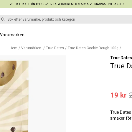
FRI FRAKT FRÅN 499 KR
BETALA TRYGGT MED KLARNA
SNABBA LEVERANSER
Varumärken
Hem
Varumärken
True Dates
True Dates Cookie Dough 100g
True Date
True D
19 kr
True Dates
smaker för 