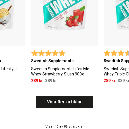
 utav 5 stjärnor
Betyg:
5.0 utav 5 stjärnor
Betyg:
s
Swedish Supplements
Swedish Sup
Lifestyle
Swedish Supplements Lifestyle
Swedish Supp
Whey Strawberry Slush 900g
Whey Triple 
289 kr
389 kr
289 kr
389 k
Visa fler artiklar
Visar
40
av
88
st artiklar