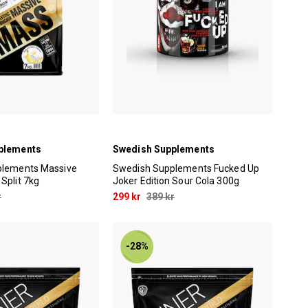
plements
Swedish Supplements
plements Massive
Swedish Supplements Fucked Up
Split 7kg
Joker Edition Sour Cola 300g
r
299 kr
389 kr
-28%