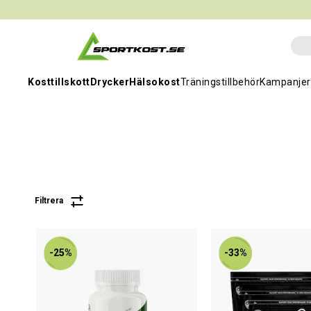
Kosttillskott
Drycker
Hälsokost
Träningstillbehör
Kampanjer
Filtrera
-25%
-33%