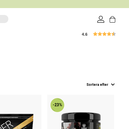
4.6
Sortera efter
-23%