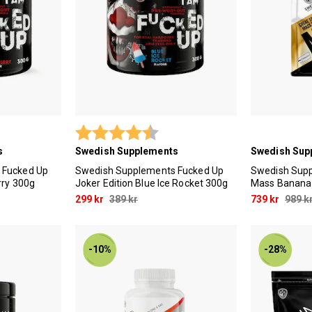
 utav 5 stjärnor
Betyg:
4.3 utav 5 stjärnor
s
Swedish Supplements
Swedish Sup
 Fucked Up
Swedish Supplements Fucked Up
Swedish Sup
rry 300g
Joker Edition Blue Ice Rocket 300g
Mass Banana 
299 kr
389 kr
739 kr
989 k
-10%
-28%