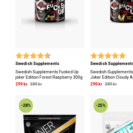
Betyg:
4.8 utav 5 stjärnor
Betyg:
5.0
Swedish Supplements
Swedish Supplement
Swedish Supplements Fucked Up
Swedish Supplements
joker Edition Forest Raspberry 300g
Joker Edition Cloudy 
299 kr
389 kr
299 kr
389 kr
-28%
-25%