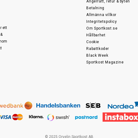
Ångerrätt, retur & byten
Betalning
Allmänna villkor
Integritetspolicy
r ett
Om Sportkost.se
 &
Hållbarhet
 inom
Cookie
kt
Rabattkoder
Black Week
Sportkost Magazine
© 2025 Orvelin Sportkost AB