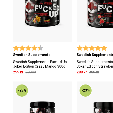
Betyg:
4.2 utav 5 stjärnor
Betyg:
5.0
Swedish Supplements
Swedish Supplement
Swedish Supplements Fucked Up
Swedish Supplements
Joker Edition Crazy Mango 300g
Joker Edition Strawbe
299 kr
389 kr
299 kr
389 kr
-23%
-23%