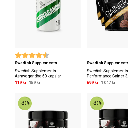
Betyg:
4.8 utav 5 stjärnor
Swedish Supplements
Swedish Supplement
Swedish Supplements
Swedish Supplements
Ashwagandha 60 kapslar
Performance Gainer 3
119 kr
159 kr
699 kr
1 047 kr
-23%
-23%