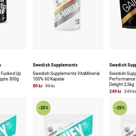
 utav 5 stjärnor
s
Swedish Supplements
Swedish Sup
 Fucked Up
Swedish Supplements VitaMineral
Swedish Sup
Apple 300g
100% 60 Kapslar
Performance 
Delight 2,5kg
89 kr
99 kr
249 kr
349 k
-25%
-25%