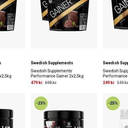
s
Swedish Supplements
Swedish Sup
Swedish Supplements
Swedish Sup
x2,5kg
Performance Gainer 2x2,5kg
Performance 
479 kr
698 kr
249 kr
349 k
-23%
-25%