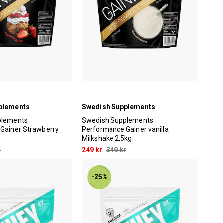
plements
Swedish Supplements
plements
Swedish Supplements
Gainer Strawberry
Performance Gainer vanilla
Milkshake 2,5kg
r
249 kr
349 kr
-25%