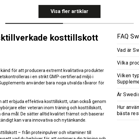
Visa fler artiklar
illverkade kosttillskott
FAQ Sw
Vad är S
Vilka pr
känd för att producera extremt kvalitativa produkter
Vilken ty
etskontrolleras i en strikt GMP-certifierad miljö i
Supplem
h Supplements använder bara noga utvalda råvaror för
Är Swedi
att erbjuda effektiva kosttillskott, utan också genom
Hur anvä
börjare eller veteran inom träning och kosttillskott,
bästa res
 dina mål. De sätter alltid kvalitet främst och baserar
ständigt kan vara innovativa och nytänkande.
tillskott – från proteinpulver och vitaminer till
vsett vad du behöver för att optimera din träning och