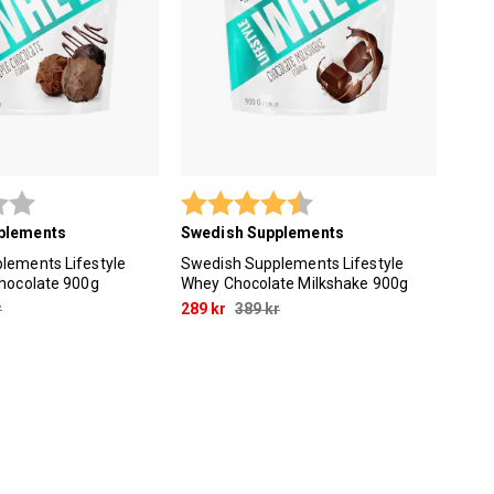
3.3 utav 5 stjärnor
Betyg:
4.7 utav 5 stjärnor
plements
Swedish Supplements
lements Lifestyle
Swedish Supplements Lifestyle
Chocolate 900g
Whey Chocolate Milkshake 900g
r
289 kr
389 kr