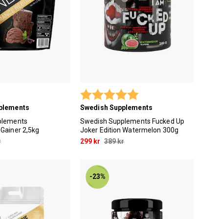
Betyg:
5.0 utav 5 stjärnor
plements
Swedish Supplements
plements
Swedish Supplements Fucked Up
Gainer 2,5kg
Joker Edition Watermelon 300g
r
299 kr
389 kr
-23%