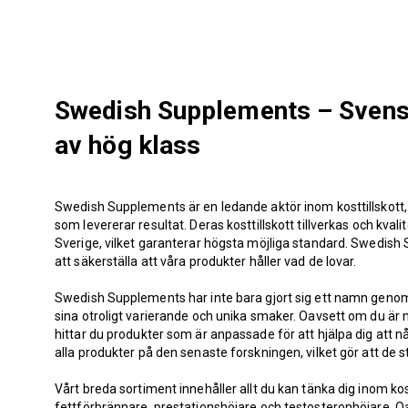
Swedish Supplements – Svenskt
av hög klass
Swedish Supplements är en ledande aktör inom kosttillskott, 
som levererar resultat. Deras kosttillskott tillverkas och kvalit
Sverige, vilket garanterar högsta möjliga standard. Swedis
att säkerställa att våra produkter håller vad de lovar.
Swedish Supplements har inte bara gjort sig ett namn genom 
sina otroligt varierande och unika smaker. Oavsett om du är ny
hittar du produkter som är anpassade för att hjälpa dig att nå
alla produkter på den senaste forskningen, vilket gör att de 
Vårt breda sortiment innehåller allt du kan tänka dig inom kost
fettförbrännare, prestationshöjare och testosteronhöjare. Oa