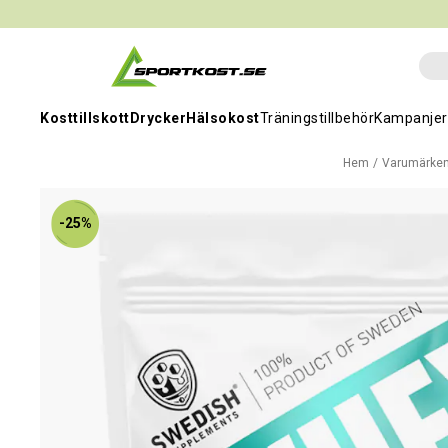
Kosttillskott
Drycker
Hälsokost
Träningstillbehör
Kampanjer
Hem
Varumärke
-25%