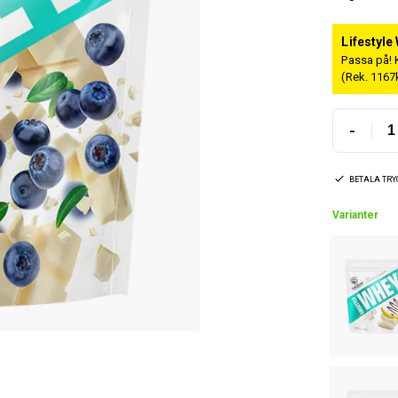
Lifestyle
Passa på! 
(Rek. 1167
-
BETALA TR
Varianter