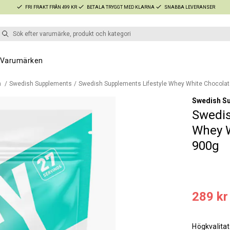
FRI FRAKT FRÅN 499 KR
BETALA TRYGGT MED KLARNA
SNABBA LEVERANSER
Varumärken
n
Swedish Supplements
Swedish Supplements Lifestyle Whey White Chocolat
Swedish S
Swedis
Whey W
900g
289 kr
Högkvalita