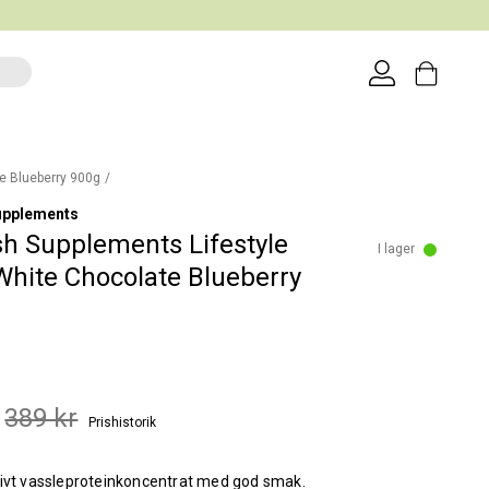
e Blueberry 900g
upplements
h Supplements Lifestyle
I lager
hite Chocolate Blueberry
389 kr
Prishistorik
tivt vassleproteinkoncentrat med god smak.