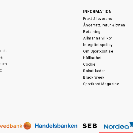
INFORMATION
Frakt & leverans
Ångerrätt, retur & byten
Betalning
Allmänna villkor
Integritetspolicy
r ett
Om Sportkost.se
 &
Hållbarhet
 inom
Cookie
kt
Rabattkoder
Black Week
Sportkost Magazine