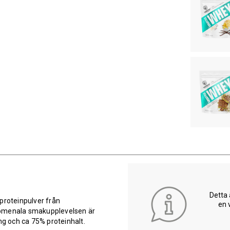
Detta 
proteinpulver från
en 
nomenala smakupplevelsen är
ng och ca 75% proteinhalt.