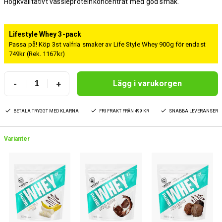
Högkvalitativt vassleproteinkoncentrat med god smak.
Lifestyle Whey 3-pack
Passa på! Köp 3st valfria smaker av Life Style Whey 900g för endast
749kr (Rek. 1167kr)
-
+
Lägg i varukorgen
BETALA TRYGGT MED KLARNA
FRI FRAKT FRÅN 499 KR
SNABBA LEVERANSER
Varianter