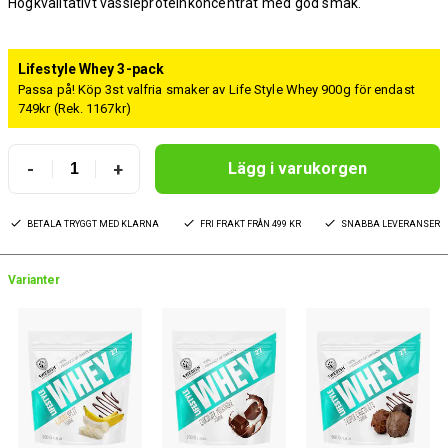
Högkvalitativt vassleproteinkoncentrat med god smak.
Lifestyle Whey 3-pack
Passa på! Köp 3st valfria smaker av Life Style Whey 900g för endast
749kr (Rek. 1167kr)
-
+
Lägg i varukorgen
BETALA TRYGGT MED KLARNA
FRI FRAKT FRÅN 499 KR
SNABBA LEVERANSER
Varianter