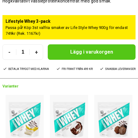
Högkvalitativt vassleproteinkoncentrat med god smak.
Lifestyle Whey 3-pack
Passa på! Köp 3st valfria smaker av Life Style Whey 900g för endast
749kr (Rek. 1167kr)
-
+
Lägg i varukorgen
BETALA TRYGGT MED KLARNA
FRI FRAKT FRÅN 499 KR
SNABBA LEVERANSER
Varianter