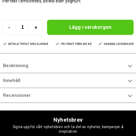
Perfekt i smoothies, bowls eller yoghurt.
-
+
Lägg i varukorgen
BETALA TRYGGT MED KLARNA
FRI FRAKT FRÅN 499 KR
SNABBA LEVERANSER
Beskrivning
Innehåll
Recensioner
Nyhetsbrev
Signa upp för vårt nyhetsbrev och ta del av nyheter, kampanjer &
inspiration