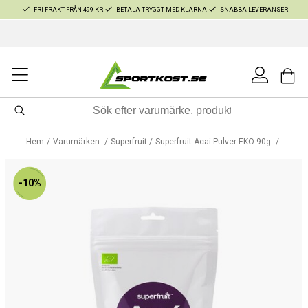
FRI FRAKT FRÅN 499 KR
BETALA TRYGGT MED KLARNA
SNABBA LEVERANSER
Hem
Varumärken
Superfruit
Superfruit Acai Pulver EKO 90g
-10%