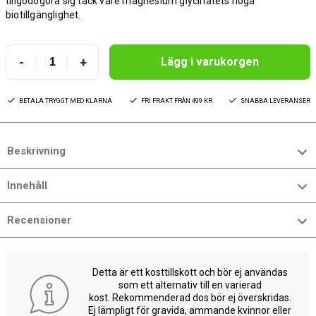
tillgodogöra sig tack vare magnesium glycinatets höga
biotillgänglighet.
-
+
Lägg i varukorgen
BETALA TRYGGT MED KLARNA
FRI FRAKT FRÅN 499 KR
SNABBA LEVERANSER
Beskrivning
Innehåll
Recensioner
Detta är ett kosttillskott och bör ej användas
som ett alternativ till en varierad
kost. Rekommenderad dos bör ej överskridas.
Ej lämpligt för gravida, ammande kvinnor eller