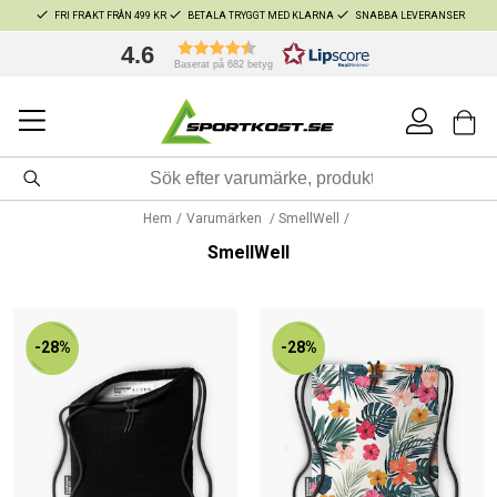
FRI FRAKT FRÅN 499 KR
BETALA TRYGGT MED KLARNA
SNABBA LEVERANSER
4.6
Baserat på 682 betyg
Hem
Varumärken
SmellWell
SmellWell
-28%
-28%