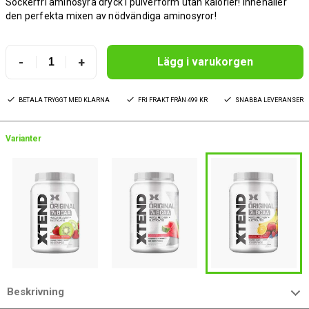
Sockerfri aminosyra dryck i pulverform utan kalorier! Innehåller
den perfekta mixen av nödvändiga aminosyror!
-
+
Lägg i varukorgen
BETALA TRYGGT MED KLARNA
FRI FRAKT FRÅN 499 KR
SNABBA LEVERANSER
Varianter
Beskrivning