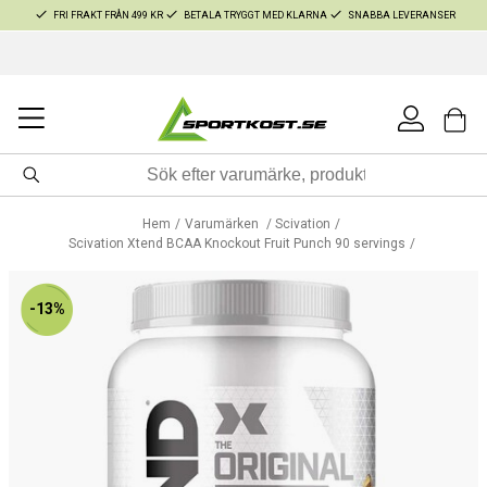
FRI FRAKT FRÅN 499 KR
BETALA TRYGGT MED KLARNA
SNABBA LEVERANSER
Hem
Varumärken
Scivation
Scivation Xtend BCAA Knockout Fruit Punch 90 servings
-13%