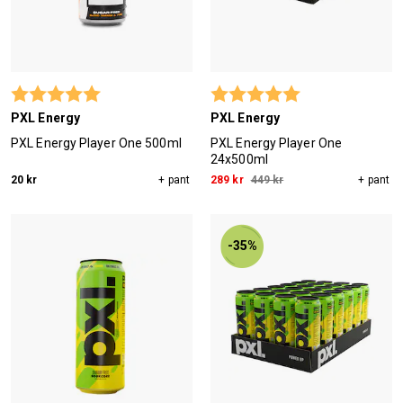
Betyg:
5.0 utav 5 stjärnor
Betyg:
5.0 utav 5 stjärn
PXL Energy
PXL Energy
PXL Energy Player One 500ml
PXL Energy Player One
24x500ml
20 kr
+ pant
289 kr
449 kr
+ pant
-35%