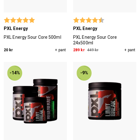
Betyg:
5.0 utav 5 stjärnor
Betyg:
4.7 utav 5 stjärn
PXL Energy
PXL Energy
PXL Energy Sour Core 500ml
PXL Energy Sour Core
24x500ml
20 kr
+ pant
289 kr
449 kr
+ pant
-14%
-9%