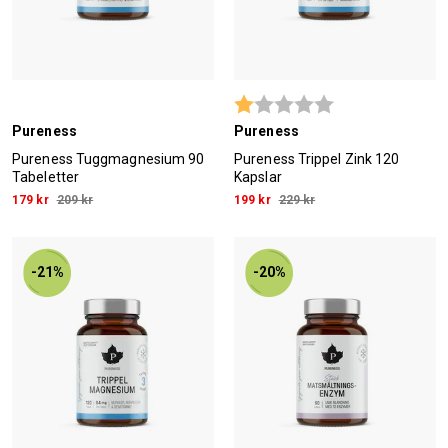
Betyg:
1.0 utav 5 stjärn
Pureness
Pureness
Pureness Tuggmagnesium 90
Pureness Trippel Zink 120
Tabeletter
Kapslar
179 kr
209 kr
199 kr
229 kr
-21%
-20%