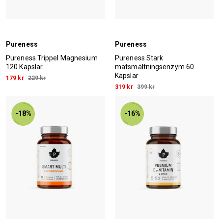
Pureness
Pureness
Pureness Trippel Magnesium
Pureness Stark
120 Kapslar
matsmältningsenzym 60
Kapslar
179 kr
229 kr
319 kr
399 kr
-18%
-16%