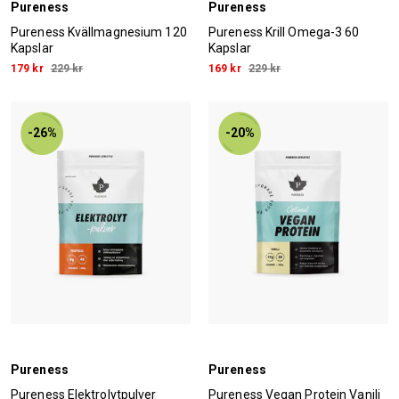
Pureness
Pureness
Pureness Kvällmagnesium 120
Pureness Krill Omega-3 60
Kapslar
Kapslar
179 kr
229 kr
169 kr
229 kr
-26%
-20%
Pureness
Pureness
Pureness Elektrolytpulver
Pureness Vegan Protein Vanilj