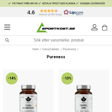
FRI FRAKT FRÅN 499 KR
BETALA TRYGGT MED KLARNA
SNABBA LEVERANSER
4.6
Baserat på 682 betyg
Hem
Varumärken
Pureness
Pureness
-14%
-13%