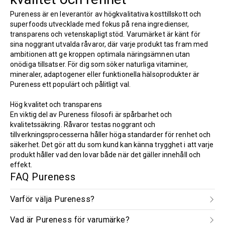
Pureness är en leverantör av högkvalitativa kosttillskott och
superfoods utvecklade med fokus på rena ingredienser,
transparens och vetenskapligt stöd. Varumärket är känt för
sina noggrant utvalda råvaror, där varje produkt tas fram med
ambitionen att ge kroppen optimala näringsämnen utan
onödiga tillsatser. För dig som söker naturliga vitaminer,
mineraler, adaptogener eller funktionella hälsoprodukter är
Pureness ett populärt och pålitligt val.
Hög kvalitet och transparens
En viktig del av Pureness filosofi är spårbarhet och
kvalitetssäkring. Råvaror testas noggrant och
tillverkningsprocesserna håller höga standarder för renhet och
säkerhet. Det gör att du som kund kan känna trygghet i att varje
produkt håller vad den lovar både när det gäller innehåll och
effekt.
FAQ Pureness
Varför välja Pureness?
Vad är Pureness för varumärke?