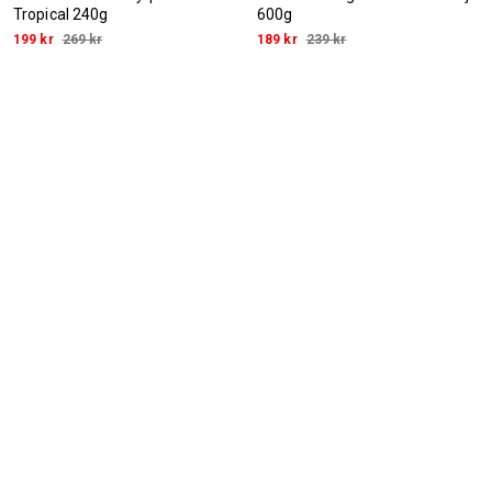
Tropical 240g
600g
199 kr
269 kr
189 kr
239 kr