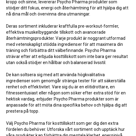
kropp och sinne, levererar Psycho Pharma produkter som
stödjer ditt fokus, energi och återhämtning för att hjälpa dig att
nå dina mål och övervinna dina utmaningar.
Deras sortiment inkluderar kraftfulla pre-workout-formler,
effektiva muskelbyggande tillskott och avancerade
återhämtningsprodukter. Varje produkt är noggrant utformad
med vetenskapligt stödda ingredienser för att maximera din
träning och förbättra ditt välbefinnande. Psycho Pharma
strävar efter att erbjuda kosttillskott som inte bara ger resultat
utan också stödjer en hållbar och balanserad livsstil.
De kan soltsera sig med att använda högkvalitativa
ingredienser som genomgår stränga tester för att säkerställa
renhet och effektivitet. Vare sig du är en elitidrottare, en
fitnessentusiast eller någon som söker efter extra stöd för en
hektisk vardag, erbjuder Psycho Pharma produkter som är
anpassade för att möta dina specifika behov och hjälpa dig att
prestera på topp.
Välj Psycho Pharma för kosttillskott som ger dig den extra
fördelen du behöver. Utforska vårt sortiment och upptäck hur
våra produkter kan förbättra din mentala klarhet, energinivå