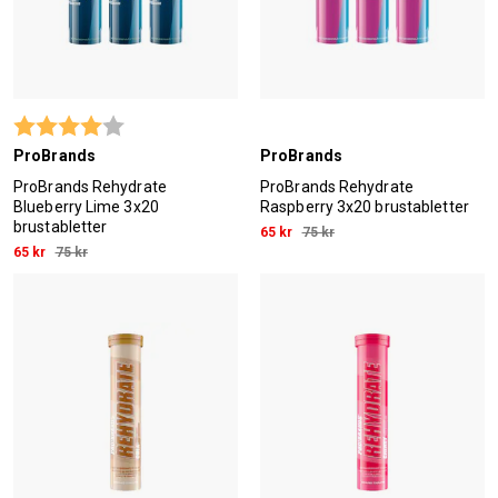
Betyg:
4.0 utav 5 stjärnor
ProBrands
ProBrands
ProBrands Rehydrate
ProBrands Rehydrate
Blueberry Lime 3x20
Raspberry 3x20 brustabletter
brustabletter
65 kr
75 kr
65 kr
75 kr