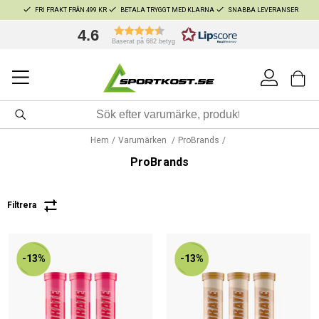
FRI FRAKT FRÅN 499 KR
BETALA TRYGGT MED KLARNA
SNABBA LEVERANSER
4.6
Baserat på 682 betyg
Hem
Varumärken
ProBrands
ProBrands
Filtrera
-13%
-13%