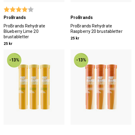
Betyg:
4.0 utav 5 stjärnor
ProBrands
ProBrands
ProBrands Rehydrate
ProBrands Rehydrate
Blueberry Lime 20
Raspberry 20 brustabletter
brustabletter
25 kr
25 kr
-13%
-13%