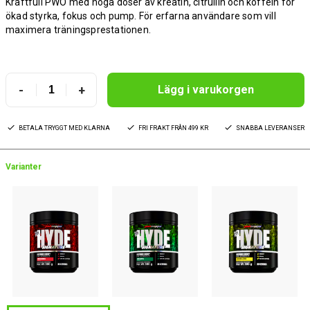
Kraftfull PWO med höga doser av kreatin, citrullin och koffein för
ökad styrka, fokus och pump. För erfarna användare som vill
maximera träningsprestationen.
-
+
Lägg i varukorgen
BETALA TRYGGT MED KLARNA
FRI FRAKT FRÅN 499 KR
SNABBA LEVERANSER
Varianter