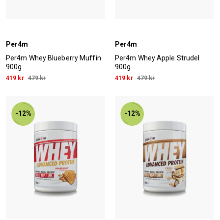
Per4m
Per4m
Per4m Whey Blueberry Muffin
Per4m Whey Apple Strudel
900g
900g
419 kr
479 kr
419 kr
479 kr
-12%
-12%