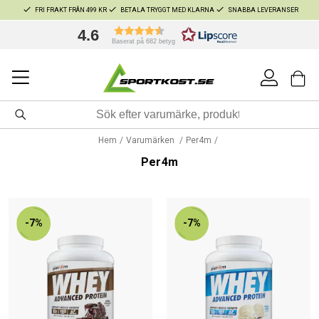
FRI FRAKT FRÅN 499 KR
BETALA TRYGGT MED KLARNA
SNABBA LEVERANSER
4.6
Baserat på 682 betyg
Hem
Varumärken
Per4m
Per4m
-7%
-7%