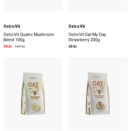
OstroVit
OstroVit
OstroVit Quatro Mushroom
OstroVit Oat My Day
Blend 100g
Strawberry 200g
99 kr
149 kr
35 kr