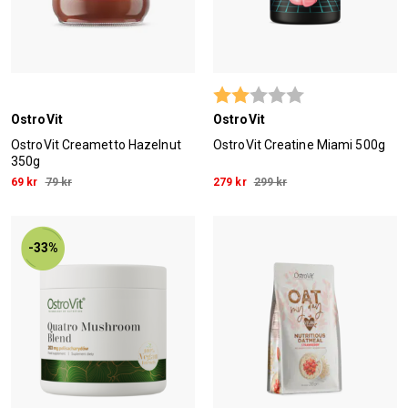
Betyg:
2.0 utav 5 stjärn
OstroVit
OstroVit
OstroVit Creametto Hazelnut
OstroVit Creatine Miami 500g
350g
69 kr
79 kr
279 kr
299 kr
-33%