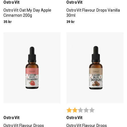
OstroVit
OstroVit
OstroVit Oat My Day Apple
OstroVit Flavour Drops Vanilla
Cinnamon 200g
30ml
35 kr
39 kr
Betyg:
2.0 utav 5 stjärn
OstroVit
OstroVit
OstroVit Flavour Drops
OstroVit Flavour Drops