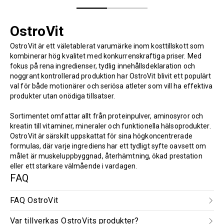
OstroVit
OstroVit är ett väletablerat varumärke inom kosttillskott som
kombinerar hög kvalitet med konkurrenskraftiga priser. Med
fokus på rena ingredienser, tydlig innehållsdeklaration och
noggrant kontrollerad produktion har OstroVit blivit ett populärt
val för både motionärer och seriösa atleter som vill ha effektiva
produkter utan onödiga tillsatser.
Sortimentet omfattar allt från proteinpulver, aminosyror och
kreatin till vitaminer, mineraler och funktionella hälsoprodukter.
OstroVit är särskilt uppskattat för sina högkoncentrerade
formulas, där varje ingrediens har ett tydligt syfte oavsett om
målet är muskeluppbyggnad, återhämtning, ökad prestation
eller ett starkare välmående i vardagen.
FAQ
FAQ OstroVit
Var tillverkas OstroVits produkter?