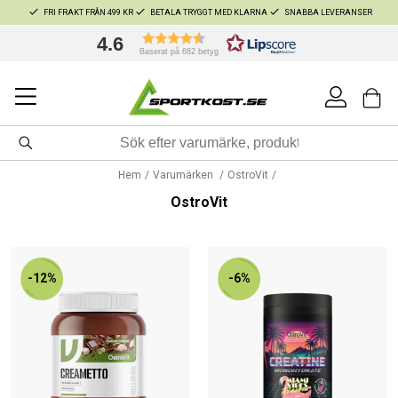
FRI FRAKT FRÅN 499 KR
BETALA TRYGGT MED KLARNA
SNABBA LEVERANSER
4.6
Baserat på 682 betyg
Hem
Varumärken
OstroVit
OstroVit
-12%
-6%