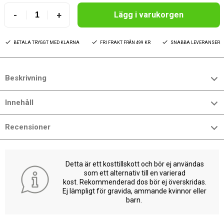
-
+
Lägg i varukorgen
BETALA TRYGGT MED KLARNA
FRI FRAKT FRÅN 499 KR
SNABBA LEVERANSER
Beskrivning
Innehåll
Recensioner
Detta är ett kosttillskott och bör ej användas
som ett alternativ till en varierad
kost. Rekommenderad dos bör ej överskridas.
Ej lämpligt för gravida, ammande kvinnor eller
barn.