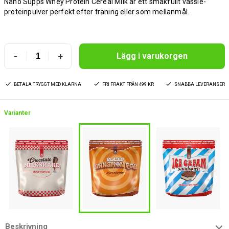
Näno Supps Whey Protein Cereal Milk är ett smakfullt vassle­
proteinpulver perfekt efter träning eller som mellanmål.
-
+
Lägg i varukorgen
BETALA TRYGGT MED KLARNA
FRI FRAKT FRÅN 499 KR
SNABBA LEVERANSER
Varianter
Beskrivning