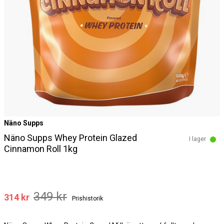
Näno Supps
Näno Supps Whey Protein Glazed
I lager
Cinnamon Roll 1kg
349 kr
314 kr
Prishistorik