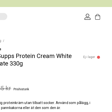
0g
s
upps Protein Cream White
Ej i lager
ate 330g
85 kr
Prishistorik
 proteinkräm utan tillsatt socker. Använd som pålägg, i
 pannkakorna eller ät den som den är.