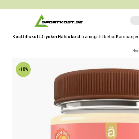
Kosttillskott
Drycker
Hälsokost
Träningstillbehör
Kampanjer
He
-10%