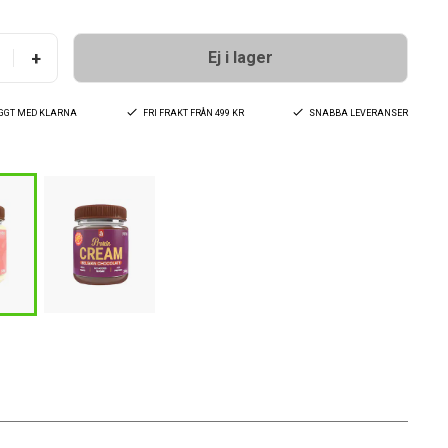
+
Ej i lager
YGGT MED KLARNA
FRI FRAKT FRÅN 499 KR
SNABBA LEVERANSER