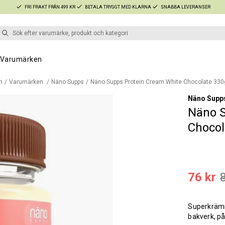
FRI FRAKT FRÅN 499 KR
BETALA TRYGGT MED KLARNA
SNABBA LEVERANSER
Varumärken
m
Varumärken
Näno Supps
Näno Supps Protein Cream White Chocolate 33
Näno Supp
Näno S
Chocol
76 kr
Superkrämig
bakverk, på