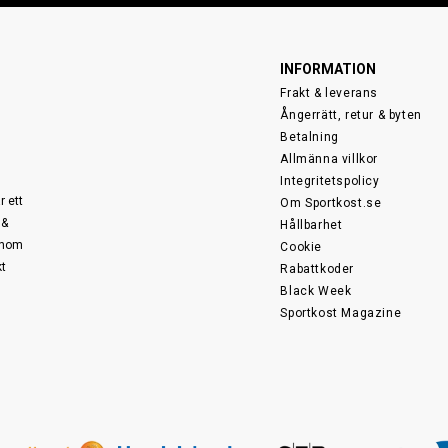
INFORMATION
Frakt & leverans
Ångerrätt, retur & byten
Betalning
Allmänna villkor
Integritetspolicy
r ett
Om Sportkost.se
 &
Hållbarhet
 inom
Cookie
kt
Rabattkoder
Black Week
Sportkost Magazine