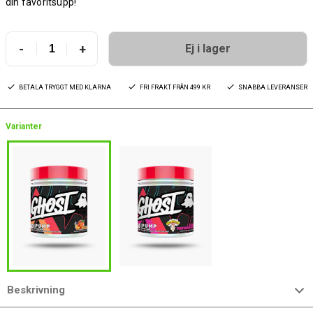
din favoritsupp!
-
+
Ej i lager
BETALA TRYGGT MED KLARNA
FRI FRAKT FRÅN 499 KR
SNABBA LEVERANSER
Varianter
Beskrivning