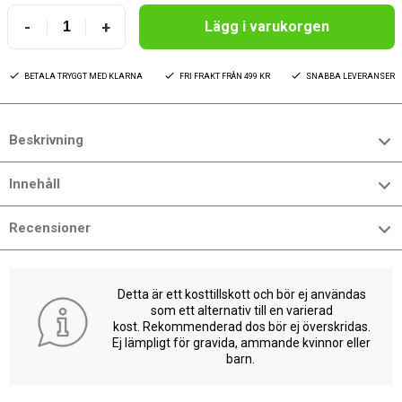
-
+
Lägg i varukorgen
BETALA TRYGGT MED KLARNA
FRI FRAKT FRÅN 499 KR
SNABBA LEVERANSER
Beskrivning
Innehåll
Recensioner
Detta är ett kosttillskott och bör ej användas
som ett alternativ till en varierad
kost. Rekommenderad dos bör ej överskridas.
Ej lämpligt för gravida, ammande kvinnor eller
barn.