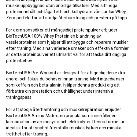
muskeluppbyggnad utan onödiga tillsatser. Med sitt höga
proteininnehåll och låga fett- och kolhydratnivåer, är Iso Whey
Zero perfekt för att stödja återhämtning och prestera på topp.
För dem som söker ett mångsidigt proteinpulver erbjuder
BioTechUSA 100% Whey Protein
en blandning av
vassleproteiner som hjälper till att bygga och reparera muskler
efter träning. Med sina varierade smaker och effektiva formler
är detta proteinpulver ett utmärkt val för att täcka ditt dagliga
proteinbehov.
BioTechUSA Pre-Workout
är designat för att ge dig den extra
energi och fokus du behöver innan träning. Med ingredienser
som koffein och beta-alanin, hjälper denna produkt dig att
förbättra din prestation och uthållighet under intensiva
träningspass.
För att stödja återhämtning och muskelreparation erbjuder
BioTechUSA Amino Matrix
, en produkt som innehåller en
kombination av aminosyror och elektrolyter. Denna formel är
idealisk för att snabbt återställa muskelstyrkan och minska
trötthet efter träning.