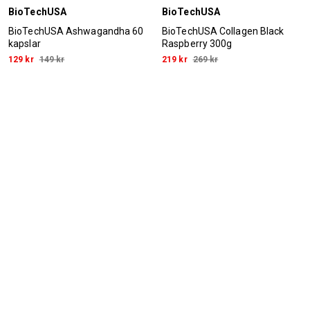
BioTechUSA
BioTechUSA
BioTechUSA Ashwagandha 60
BioTechUSA Collagen Black
kapslar
Raspberry 300g
129 kr
149 kr
219 kr
269 kr