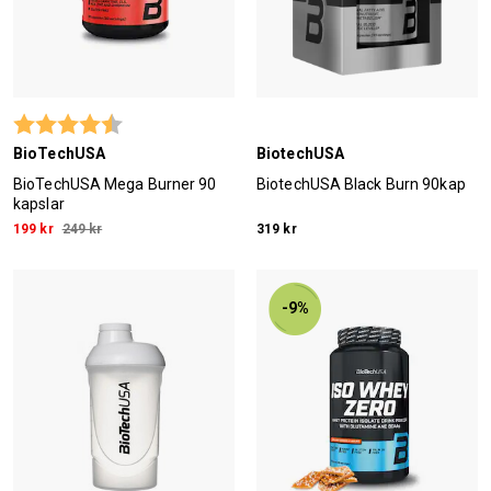
Betyg:
4.5 utav 5 stjärnor
BioTechUSA
BiotechUSA
BioTechUSA Mega Burner 90
BiotechUSA Black Burn 90kap
kapslar
199 kr
249 kr
319 kr
-9%