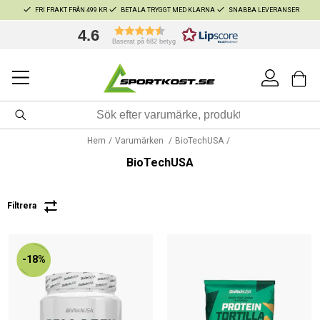
FRI FRAKT FRÅN 499 KR
BETALA TRYGGT MED KLARNA
SNABBA LEVERANSER
4.6
Baserat på 682 betyg
Hem
Varumärken
BioTechUSA
BioTechUSA
Filtrera
-18%