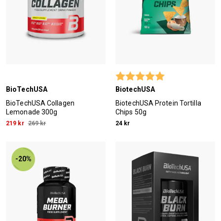
Betyg:
5.0 utav 5 stjärn
BioTechUSA
BiotechUSA
BioTechUSA Collagen
BiotechUSA Protein Tortilla
Lemonade 300g
Chips 50g
219 kr
269 kr
24 kr
-20%