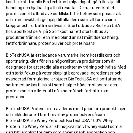
kosttillskott för alla BioTech kan hjälpa dig att gå från vilja till
handling och hjälpa dig att nå resultat. De har utvecklat ett
professionellt utbud av kosttillskott för behov som passar alla
och med avsikt att ge hjälp till alla dem som vill forma sina
kroppar och förbättra sin livsstil! Stort utbud av BioTech USA
hos Sportkost.se Vi på Sportkost har ett stort utbud av
produkter från BioTech med bland annat måltidsersättning,
fettförbrännare, proteinpulver och proteinbars!
BioTechUSA är ett ledande varumärke inom kosttillskott och
sportnäring, känt för sina högkvalitativa produkter som är
designade för att stödja alla aspekter av träning och hälsa. Med
ett starkt fokus på vetenskapligt beprövade ingredienser och
avancerad formulering, erbjuder BioTechUSA ett omfattande
sortiment av kosttillskott som hjälper både motionärer och
professionella atleter att nå sina mål och förbättra sin
prestation.
BioTechUSA Protein
är en av deras mest populära produktlinjer
och inkluderar ett brett urval av proteinpulver såsom
BioTechUSA Iso Whey Zero
och
BioTechUSA 100% Whey
Protein
. Iso Whey Zero är ett högkvalitativt whey-isolat som är
särskilt lämpligt för dem som söker snabb absorption och