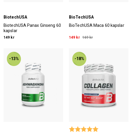
BiotechUSA
BioTechUSA
BiotechUSA Panax Ginseng 60
BioTechUSA Maca 60 kapslar
kapslar
149 kr
149 kr
169 kr
-13%
-18%
Betyg:
5.0 utav 5 stjärn