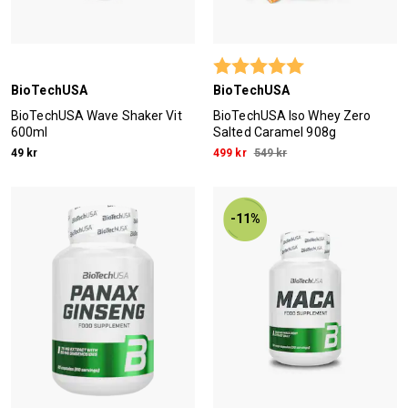
Betyg:
5.0 utav 5 stjärn
BioTechUSA
BioTechUSA
BioTechUSA Wave Shaker Vit
BioTechUSA Iso Whey Zero
600ml
Salted Caramel 908g
49 kr
499 kr
549 kr
-11%