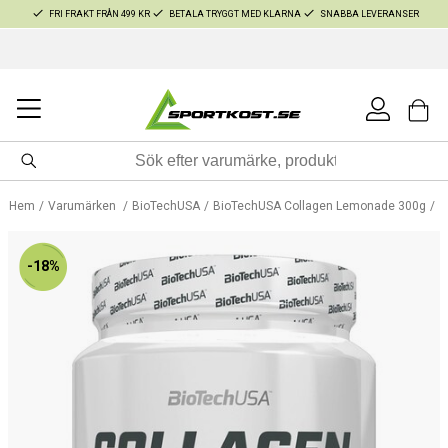
FRI FRAKT FRÅN 499 KR
BETALA TRYGGT MED KLARNA
SNABBA LEVERANSER
Hem
Varumärken
BioTechUSA
BioTechUSA Collagen Lemonade 300g
-18%