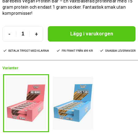
Barebells Vegan Protein Bar – En växtbaserad proteinbar med 15
gram protein och endast 1 gram socker. Fantastisk smak utan
kompromisser!
-
+
Lägg i varukorgen
BETALA TRYGGT MED KLARNA
FRI FRAKT FRÅN 499 KR
SNABBA LEVERANSER
Varianter