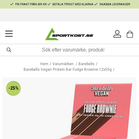
FRI FRAKT FRÅN 499 KR
BETALA TRYGGT MED KLARNA
SNABBA LEVERANSER
Hem
Varumärken
Barebells
Barebells Vegan Protein Bar Fudge Brownie 12x55g
-25%