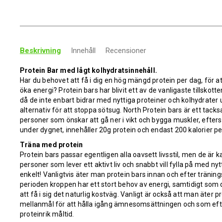
Beskrivning
Innehåll
Recensioner
Protein Bar med lågt kolhydratsinnehåll.
Har du behovet att få i dig en hög mängd protein per dag, för 
öka energi? Protein bars har blivit ett av de vanligaste tillskot
då de inte enbart bidrar med nyttiga proteiner och kolhydrater 
alternativ för att stoppa sötsug. North Protein bars är ett tacks
personer som önskar att gå ner i vikt och bygga muskler, efte
under dygnet, innehåller 20g protein och endast 200 kalorier pe
Träna med protein
Protein bars passar egentligen alla oavsett livsstil, men de är
personer som lever ett aktivt liv och snabbt vill fylla på med ny
enkelt! Vanligtvis äter man protein bars innan och efter tränin
perioden kroppen har ett stort behov av energi, samtidigt som 
att få i sig det naturlig kostväg. Vanligt är också att man äter 
mellanmål för att hålla igång ämnesomsättningen och som efte
proteinrik måltid.