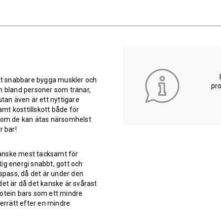
att snabbare bygga muskler och
pro
ten bland personer som tränar,
utan även är ett nyttigare
amt kosttillskott både för
rsom de kan ätas närsomhelst
r bar!
 kanske mest tacksamt för
ttig energi snabbt, gott och
gspass, då det är under den
det är då det kanske är svårast
protein bars som ett mindre
rrätt efter en mindre