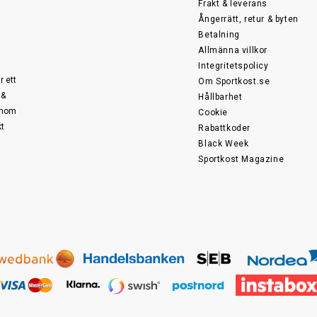
Frakt & leverans
Ångerrätt, retur & byten
Betalning
Allmänna villkor
Integritetspolicy
r ett
Om Sportkost.se
 &
Hållbarhet
 inom
Cookie
kt
Rabattkoder
Black Week
Sportkost Magazine