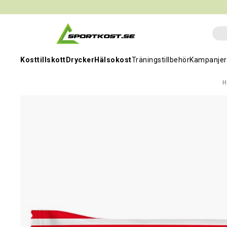
Kosttillskott
Drycker
Hälsokost
Träningstillbehör
Kampanjer
H