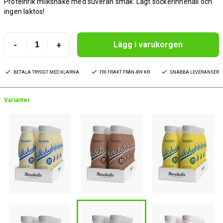
Proteinrik milkshake med suverän smak. Lågt sockerinnehåll och
ingen laktos!
-
+
Lägg i varukorgen
BETALA TRYGGT MED KLARNA
FRI FRAKT FRÅN 499 KR
SNABBA LEVERANSER
Varianter