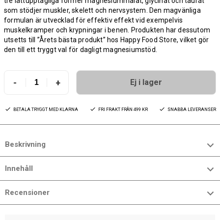
tre lättupptagliga former magnesiummalat, glycinat och taurat
som stödjer muskler, skelett och nervsystem. Den magvänliga
formulan är utvecklad för effektiv effekt vid exempelvis
muskelkramper och krypningar i benen. Produkten har dessutom
utsetts till ”Årets bästa produkt” hos Happy Food Store, vilket gör
den till ett tryggt val för dagligt magnesiumstöd.
-
+
Ej i lager
BETALA TRYGGT MED KLARNA
FRI FRAKT FRÅN 499 KR
SNABBA LEVERANSER
Beskrivning
Innehåll
Recensioner