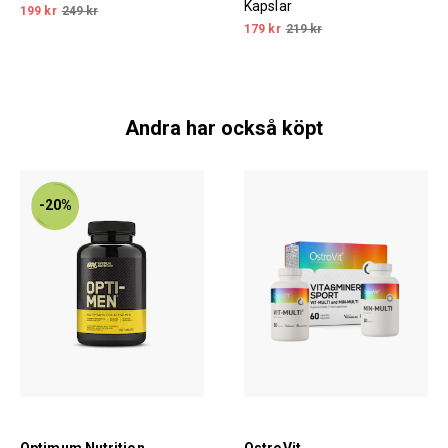
Kapslar
199 kr
249 kr
179 kr
219 kr
Andra har också köpt
-20%
Optimum Nutrition
OstroVit