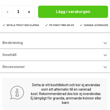
-
+
Lägg i varukorgen
BETALA TRYGGT MED KLARNA
FRI FRAKT FRÅN 499 KR
SNABBA LEVERANSER
Beskrivning
Innehåll
Recensioner
Detta är ett kosttillskott och bör ej användas
som ett alternativ till en varierad
kost. Rekommenderad dos bör ej överskridas.
Ej lämpligt för gravida, ammande kvinnor eller
barn.