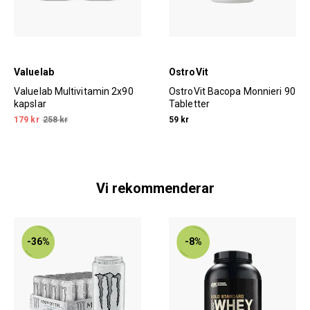
Valuelab
OstroVit
Valuelab Multivitamin 2x90
OstroVit Bacopa Monnieri 90
kapslar
Tabletter
179 kr
258 kr
59 kr
Vi rekommenderar
-36%
-8%