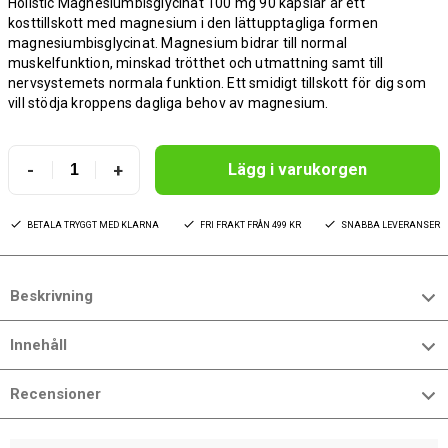
Holistic Magnesiumbisglycinat 100 mg 90 kapslar är ett
kosttillskott med magnesium i den lättupptagliga formen
magnesiumbisglycinat. Magnesium bidrar till normal
muskelfunktion, minskad trötthet och utmattning samt till
nervsystemets normala funktion. Ett smidigt tillskott för dig som
vill stödja kroppens dagliga behov av magnesium.
-
+
Lägg i varukorgen
BETALA TRYGGT MED KLARNA
FRI FRAKT FRÅN 499 KR
SNABBA LEVERANSER
Beskrivning
Innehåll
Recensioner