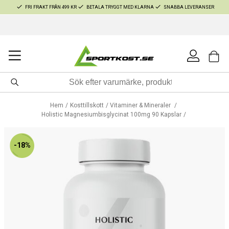
FRI FRAKT FRÅN 499 KR
BETALA TRYGGT MED KLARNA
SNABBA LEVERANSER
Hem
Kosttillskott
Vitaminer & Mineraler
Holistic Magnesiumbisglycinat 100mg 90 Kapslar
-18%