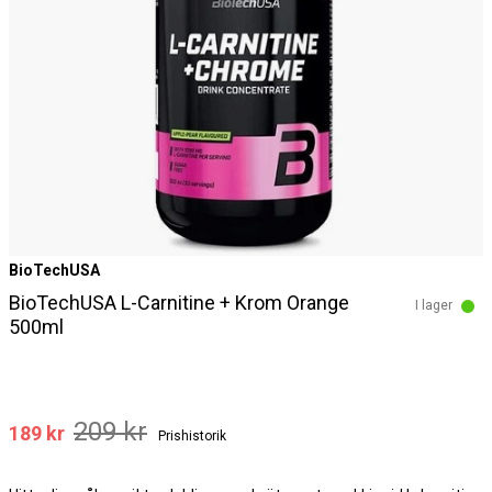
BioTechUSA
BioTechUSA L-Carnitine + Krom Orange
I lager
500ml
209 kr
189 kr
Prishistorik